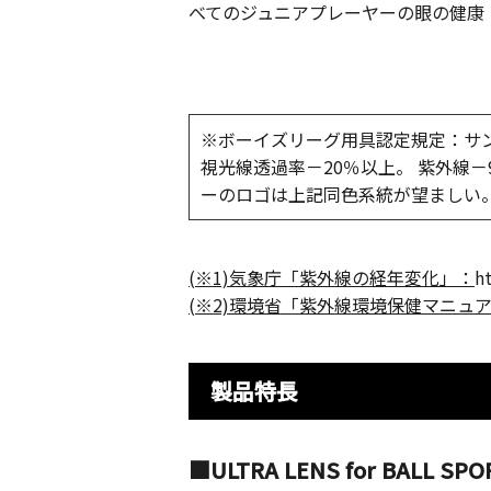
べてのジュニアプレーヤーの眼の健康
※ボーイズリーグ用具認定規定：サ
視光線透過率－20％以上。 紫外線－
ーのロゴは上記同⾊系統が望ましい
(※1)気象庁「紫外線の経年変化」：
h
(※2)環境省「紫外線環境保健マニュア
製品特長
■ULTRA LENS for BALL SPO