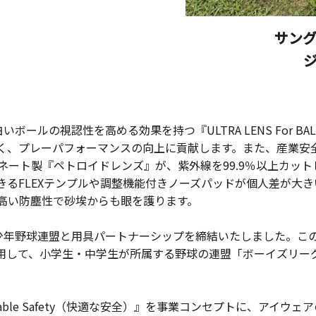
サン
白いボールの視認性を高める効果を持つ『ULTRA LENS For B
く、プレーパフォーマンスの向上に貢献します。また、産業安
ネート製『ペトロイドレンズ』が、紫外線を99.9％以上カッ
きるFLEXテンプルや調整機能付きノーズパッドが個人差が大
高い防塵性で砂埃からも眼を護ります。
本少年野球連盟と用具パートナーシップを締結いたしました。この
-S』の着用して、小学生・中学生が所属する野球の連盟「ボーイズ
able Safety（快適な安全）』を事業コンセプトに、アイウ